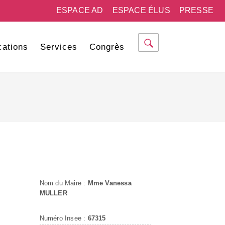
ESPACE AD
ESPACE ÉLUS
PRESSE
cations
Services
Congrès
Nom du Maire :
Mme Vanessa
MULLER
Numéro Insee :
67315