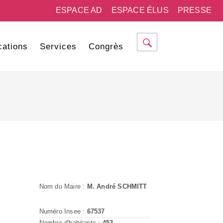
ESPACE AD
ESPACE ÉLUS
PRESSE
cations
Services
Congrès
Nom du Maire :
M. André SCHMITT
Numéro Insee :
67537
Nombre d'habitants :
453