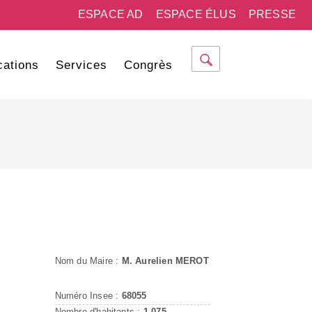
ESPACE AD
ESPACE ÉLUS
PRESSE
cations
Services
Congrès
Nom du Maire :
M. Aurelien MEROT
Numéro Insee :
68055
Nombre d'habitants :
1 075