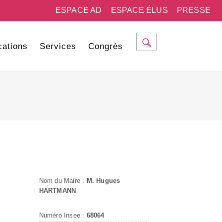
ESPACE AD
ESPACE ÉLUS
PRESSE
cations
Services
Congrès
Nom du Maire :
M. Hugues
HARTMANN
Numéro Insee :
68064