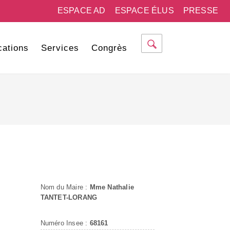
ESPACE AD
ESPACE ÉLUS
PRESSE
cations
Services
Congrès
Nom du Maire :
Mme Nathalie
TANTET-LORANG
Numéro Insee :
68161