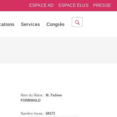
ESPACE AD
ESPACE ÉLUS
PRESSE
cations
Services
Congrès
Nom du Maire :
M. Fabien
FORMWALD
Numéro Insee :
68173