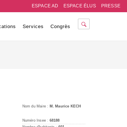
ESPACE AD
ESPACE ÉLUS
PRESSE
cations
Services
Congrès
Nom du Maire :
M. Maurice KECH
Numéro Insee :
68188
Nombre d'habitants :
601