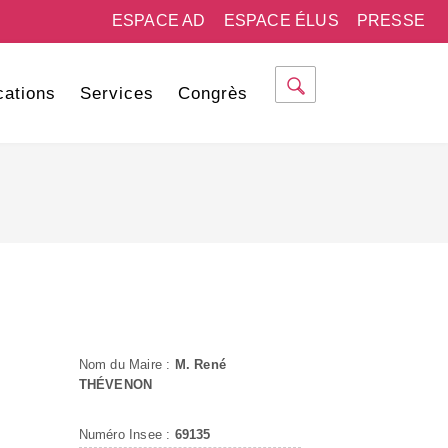
ESPACE AD
ESPACE ÉLUS
PRESSE
cations
Services
Congrès
Nom du Maire :
M. René
THÉVENON
Numéro Insee :
69135