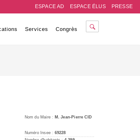
ESPACE AD
ESPACE ÉLUS
PRESSE
cations
Services
Congrès
Nom du Maire :
M. Jean-Pierre CID
Numéro Insee :
69228
Nombre d'habitants :
4 399