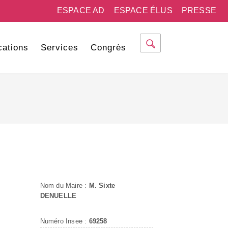
ESPACE AD
ESPACE ÉLUS
PRESSE
cations
Services
Congrès
Nom du Maire :
M. Sixte
DENUELLE
Numéro Insee :
69258