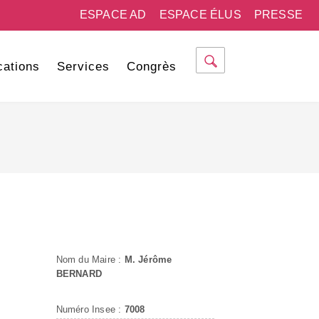
ESPACE AD
ESPACE ÉLUS
PRESSE
cations
Services
Congrès
Nom du Maire :
M. Jérôme
BERNARD
Numéro Insee :
7008