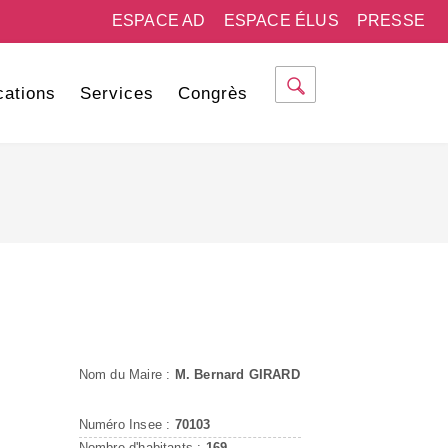
ESPACE AD
ESPACE ÉLUS
PRESSE
cations
Services
Congrès
Nom du Maire :
M. Bernard GIRARD
Numéro Insee :
70103
Nombre d'habitants :
169