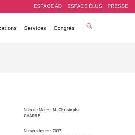
ESPACE AD
ESPACE ÉLUS
PRESSE
cations
Services
Congrès
Nom du Maire :
M. Christophe
CHARRE
Numéro Insee :
7037