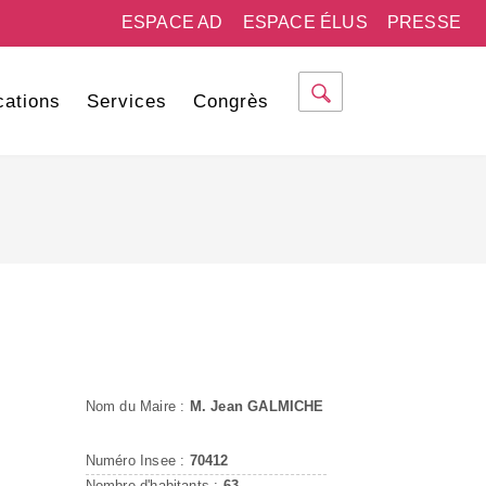
ESPACE AD
ESPACE ÉLUS
PRESSE
cations
Services
Congrès
Nom du Maire :
M. Jean GALMICHE
Numéro Insee :
70412
Nombre d'habitants :
63