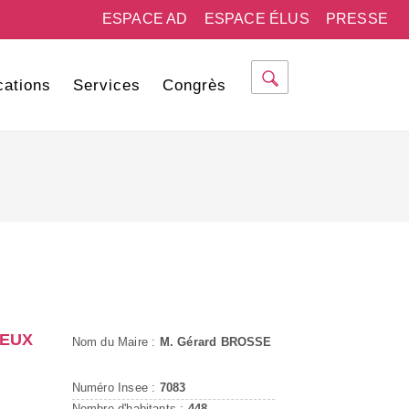
ESPACE AD
ESPACE ÉLUS
PRESSE
cations
Services
Congrès
IEUX
Nom du Maire :
M. Gérard BROSSE
Numéro Insee :
7083
Nombre d'habitants :
448