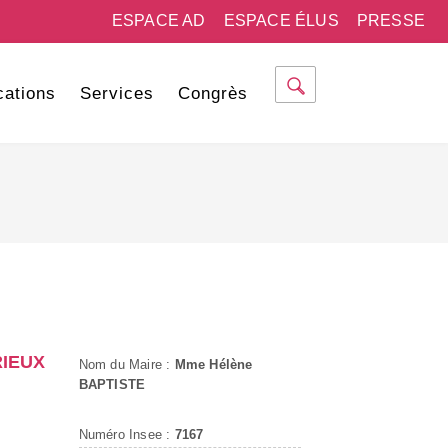
ESPACE AD
ESPACE ÉLUS
PRESSE
cations
Services
Congrès
RIEUX
Nom du Maire :
Mme Hélène
BAPTISTE
Numéro Insee :
7167