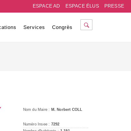
ESPACE AD
ESPACE ÉLUS
PRESSE
cations
Services
Congrès
Y
Nom du Maire :
M. Norbert COLL
Numéro Insee :
7292
Nombre d'habitants :
1 191