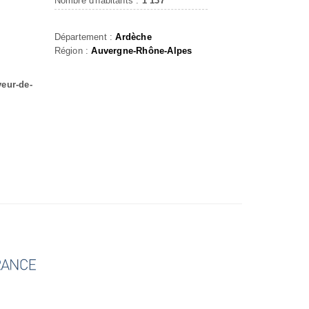
Nombre d'habitants :
1 137
-
Département :
Ardèche
Région :
Auvergne-Rhône-Alpes
veur-de-