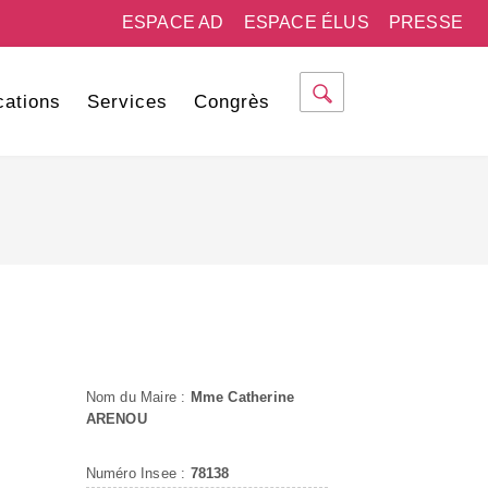
ESPACE AD
ESPACE ÉLUS
PRESSE
cations
Services
Congrès
Nom du Maire :
Mme Catherine
ARENOU
Numéro Insee :
78138