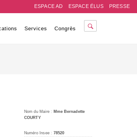
ESPACE AD
ESPACE ÉLUS
PRESSE
cations
Services
Congrès
Nom du Maire :
Mme Bernadette
COURTY
Numéro Insee :
78520