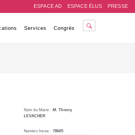
ESPACE AD
ESPACE ÉLUS
PRESSE
cations
Services
Congrès
Nom du Maire :
M. Thierry
LEVACHER
Numéro Insee :
78605