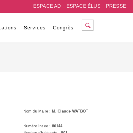
ESPACE AD
ESPACE ÉLUS
PRESSE
cations
Services
Congrès
Nom du Maire :
M. Claude WATBOT
Numéro Insee :
80144
Nombre d'habitants :
501