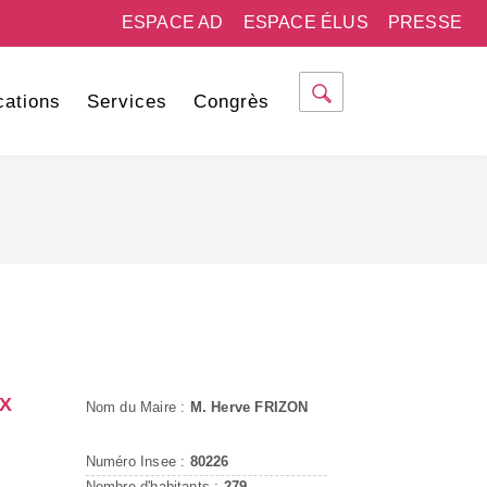
ESPACE AD
ESPACE ÉLUS
PRESSE
cations
Services
Congrès
X
Nom du Maire :
M. Herve FRIZON
Numéro Insee :
80226
Nombre d'habitants :
279