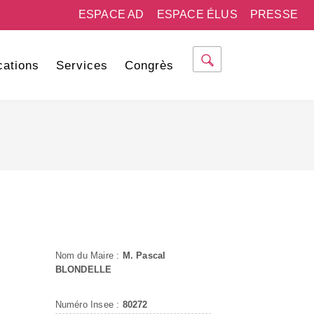
ESPACE AD
ESPACE ÉLUS
PRESSE
cations
Services
Congrès
Nom du Maire :
M. Pascal
BLONDELLE
Numéro Insee :
80272