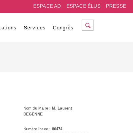
ESPACE AD
ESPACE ÉLUS
PRESSE
cations
Services
Congrès
Nom du Maire :
M. Laurent
DEGENNE
Numéro Insee :
80474