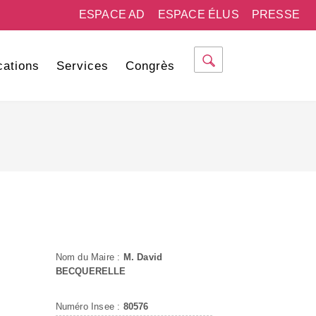
ESPACE AD
ESPACE ÉLUS
PRESSE
cations
Services
Congrès
Nom du Maire :
M. David
BECQUERELLE
Numéro Insee :
80576