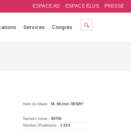
ESPACE AD
ESPACE ÉLUS
PRESSE
cations
Services
Congrès
Nom du Maire :
M. Michel HENRY
Numéro Insee :
80706
Nombre d'habitants :
1 819