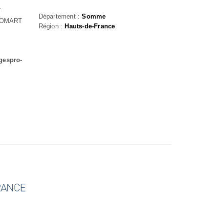
T
Département :
Somme
DOMART
Région :
Hauts-de-France
gespro-