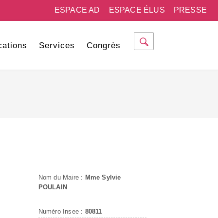
ESPACE AD
ESPACE ÉLUS
PRESSE
cations
Services
Congrès
Nom du Maire :
Mme Sylvie
POULAIN
Numéro Insee :
80811