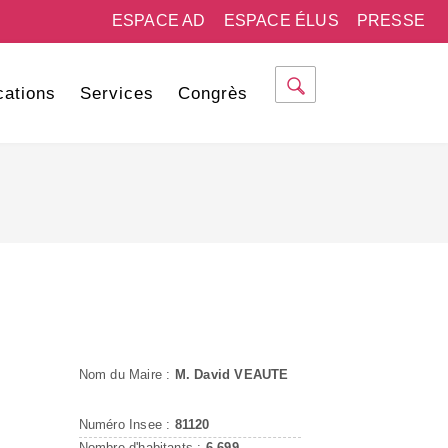
ESPACE AD
ESPACE ÉLUS
PRESSE
cations
Services
Congrès
Nom du Maire :
M. David VEAUTE
Numéro Insee :
81120
Nombre d'habitants :
6 699