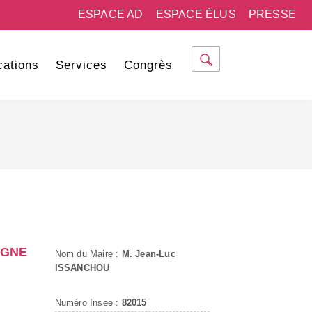
ESPACE AD
ESPACE ÉLUS
PRESSE
cations
Services
Congrès
AGNE
Nom du Maire :
M. Jean-Luc
ISSANCHOU
Numéro Insee :
82015