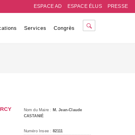
ESPACE AD
ESPACE ÉLUS
PRESSE
cations
Services
Congrès
ERCY
Nom du Maire :
M. Jean-Claude
CASTANIÉ
Numéro Insee :
82111