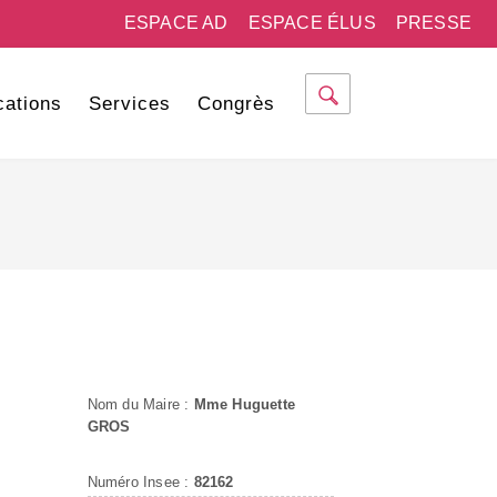
ESPACE AD
ESPACE ÉLUS
PRESSE
cations
Services
Congrès
Nom du Maire :
Mme Huguette
GROS
Numéro Insee :
82162