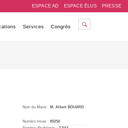
ESPACE AD
ESPACE ÉLUS
PRESSE
cations
Services
Congrès
Nom du Maire :
M. Albert BOUARD
Numéro Insee :
85250
Nombre d'habitants :
2 543