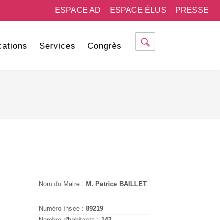
ESPACE AD
ESPACE ÉLUS
PRESSE
cations
Services
Congrès
Nom du Maire :
M. Patrice BAILLET
Numéro Insee :
89219
Nombre d'habitants :
143