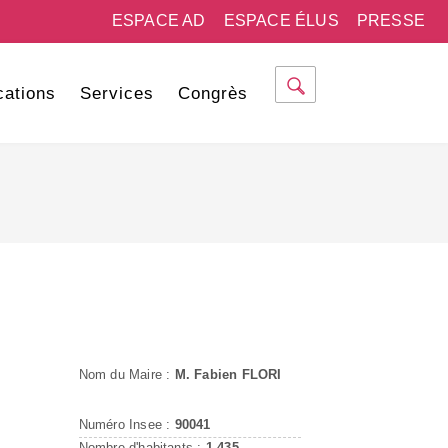
ESPACE AD
ESPACE ÉLUS
PRESSE
cations
Services
Congrès
Nom du Maire :
M. Fabien FLORI
Numéro Insee :
90041
Nombre d'habitants :
1 435