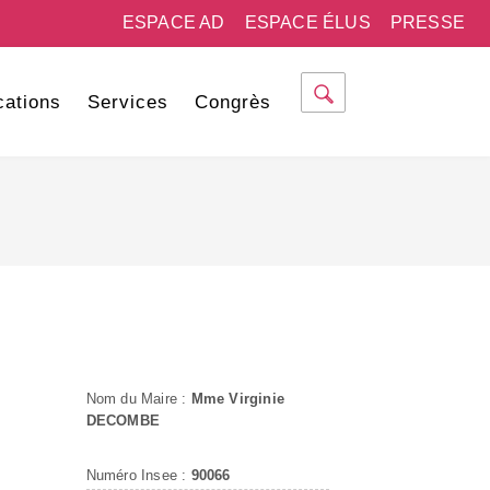
ESPACE AD
ESPACE ÉLUS
PRESSE
cations
Services
Congrès
Nom du Maire :
Mme Virginie
DECOMBE
Numéro Insee :
90066