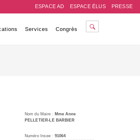
ESPACE AD
ESPACE ÉLUS
PRESSE
cations
Services
Congrès
Nom du Maire :
Mme Anne
PELLETIER-LE BARBIER
Numéro Insee :
91064