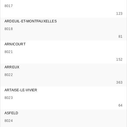
8017
123
ARDEUIL-ET-MONTFAUXELLES
8018
81
ARNICOURT
8021
152
ARREUX
8022
363
ARTAISE-LE-VIVIER
8023
64
ASFELD
8024