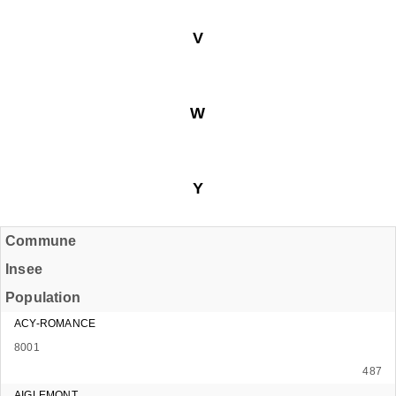
V
W
Y
Commune
Insee
Population
ACY-ROMANCE
8001
487
AIGLEMONT