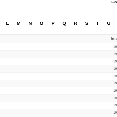
http
L
M
N
O
P
Q
R
S
T
U
In
1
1
1
1
1
1
1
1
1
1