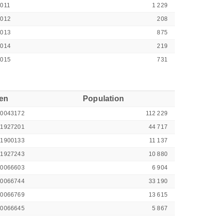
011
1 229
9012
208
9013
875
9014
219
9015
731
ren
Population
00043172
112 229
41927201
44 717
41900133
11 137
41927243
10 880
00066603
6 904
00066744
33 190
00066769
13 615
00066645
5 867