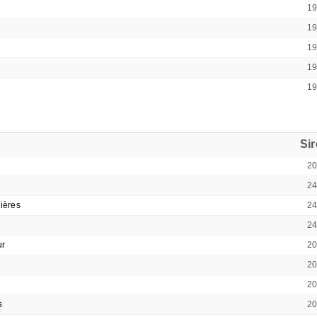
19
1
1
1
1
Si
2
2
ières
2
2
ur
2
2
2
s
2