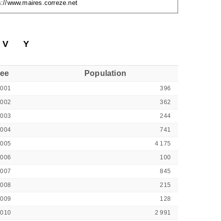
s://www.maires.correze.net
V
Y
see
Population
9001
396
9002
362
9003
244
9004
741
9005
4 175
9006
100
9007
845
9008
215
9009
128
9010
2 991