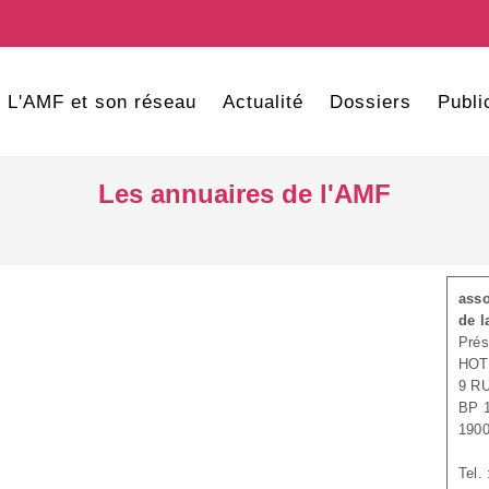
L'AMF et son réseau
Actualité
Dossiers
Publi
Les annuaires de l'AMF
asso
de l
Prés
HOT
9 R
BP 
190
Tel.