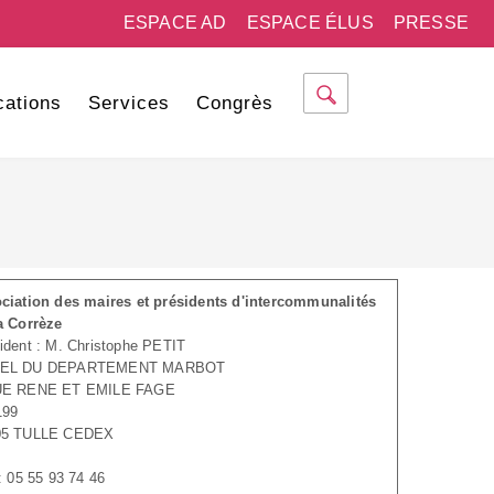
ESPACE AD
ESPACE ÉLUS
PRESSE
cations
Services
Congrès
ciation des maires et présidents d'intercommunalités
a Corrèze
ident : M. Christophe PETIT
EL DU DEPARTEMENT MARBOT
UE RENE ET EMILE FAGE
199
05 TULLE CEDEX
 : 05 55 93 74 46