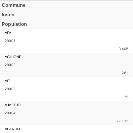
Commune
Insee
Population
AFA
20001
3 406
AGHIONE
20002
261
AITI
20003
29
AJACCIO
20004
77 132
ALANDO