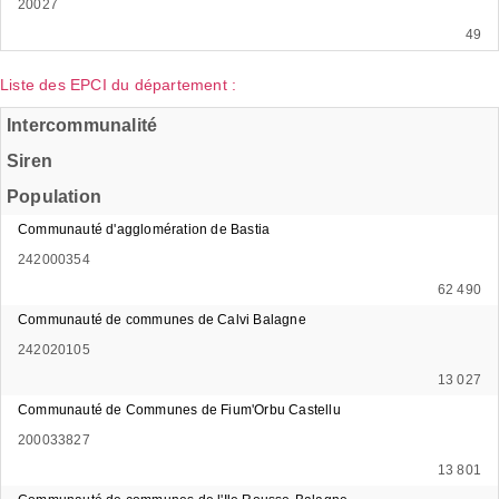
20027
49
Liste des EPCI du département :
Intercommunalité
Siren
Population
Communauté d'agglomération de Bastia
242000354
62 490
Communauté de communes de Calvi Balagne
242020105
13 027
Communauté de Communes de Fium'Orbu Castellu
200033827
13 801