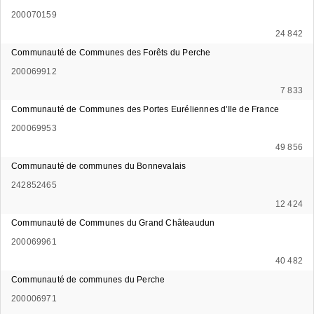
200070159
24 842
Communauté de Communes des Forêts du Perche
200069912
7 833
Communauté de Communes des Portes Euréliennes d'Ile de France
200069953
49 856
Communauté de communes du Bonnevalais
242852465
12 424
Communauté de Communes du Grand Châteaudun
200069961
40 482
Communauté de communes du Perche
200006971