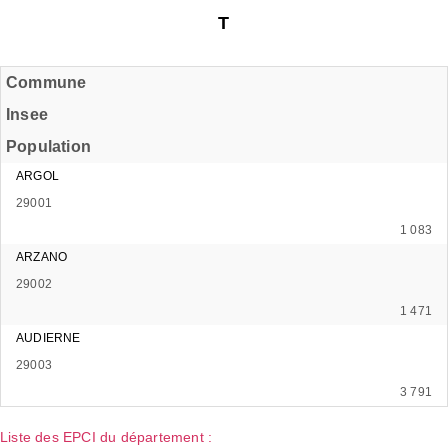
T
Commune
Insee
Population
ARGOL
29001
1 083
ARZANO
29002
1 471
AUDIERNE
29003
3 791
Liste des EPCI du département :