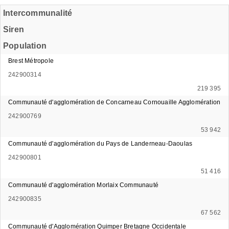
Intercommunalité
Siren
Population
Brest Métropole
242900314
219 395
Communauté d'agglomération de Concarneau Cornouaille Agglomération
242900769
53 942
Communauté d'agglomération du Pays de Landerneau-Daoulas
242900801
51 416
Communauté d'agglomération Morlaix Communauté
242900835
67 562
Communauté d'Agglomération Quimper Bretagne Occidentale