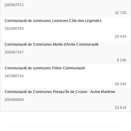
200067072
32 703
Communauté de communes Lesneven Côte des Légendes
242900793
28 435
Communauté de Communes Monts d'Arrée Communauté
200067197
8 190
Communauté de communes Poher Communauté
242900744
16 143
Communauté de Communes Presqu’île de Crozon - Aulne Maritime
200066868
23 614