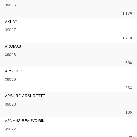
39016
1 176
ARLAY
39017
1 219
AROMAS
39018
586
ARSURES
39019
233
ARSURE-ARSURETTE
39020
105
ASNANS-BEAUVOISIN
39022