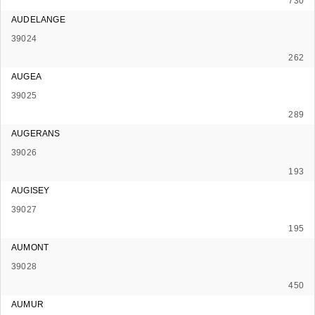
730
AUDELANGE
39024
262
AUGEA
39025
289
AUGERANS
39026
193
AUGISEY
39027
195
AUMONT
39028
450
AUMUR