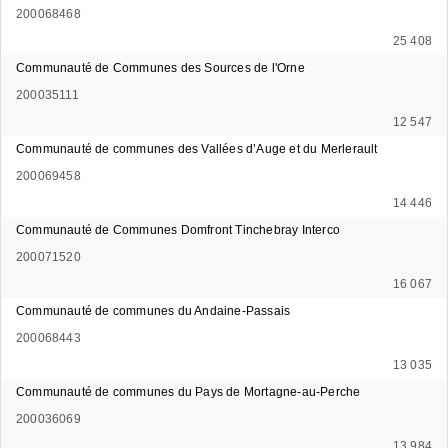
200068468
25 408
Communauté de Communes des Sources de l'Orne
200035111
12 547
Communauté de communes des Vallées d’Auge et du Merlerault
200069458
14 446
Communauté de Communes Domfront Tinchebray Interco
200071520
16 067
Communauté de communes du Andaine-Passais
200068443
13 035
Communauté de communes du Pays de Mortagne-au-Perche
200036069
13 984