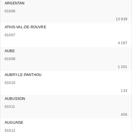
ARGENTAN
61006
13 939
ATHIS-VAL-DE-ROUVRE
61007
4 287
AUBE
61008
1 301
AUBRY-LE-PANTHOU
61010
133
AUBUSSON
61011
405
AUGUAISE
61012