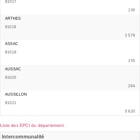
81017
130
ARTHES
81018
2 579
ASSAC
81019
155
AUSSAC
81020
264
AUSSILLON
81021
5 620
Liste des EPCI du département :
Intercommunalité