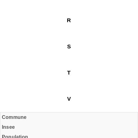
R
S
T
V
Commune
Insee
Population