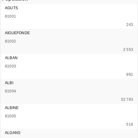
AGUTS
81001
243
AIGUEFONDE
81002
2 553
ALBAN
81003
991
ALBI
81004
52 783
ALBINE
81005
518
ALGANS