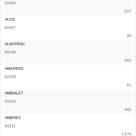
81006
227
ALOS
81007
93
ALMAYRAC
81008
301
AMARENS
81009
61
AMBIALET
81010
482
AMBRES
81011
1 074