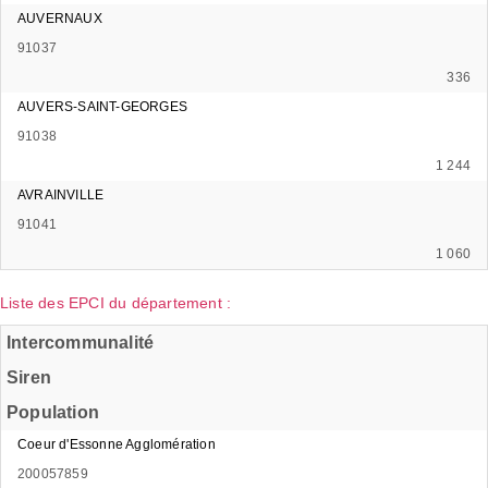
AUVERNAUX
91037
336
AUVERS-SAINT-GEORGES
91038
1 244
AVRAINVILLE
91041
1 060
Liste des EPCI du département :
Intercommunalité
Siren
Population
Coeur d'Essonne Agglomération
200057859