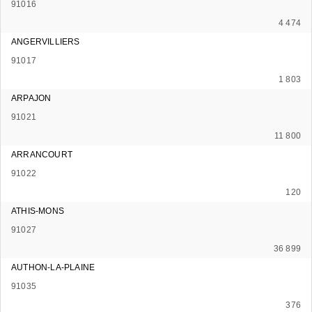
91016
4 474
ANGERVILLIERS
91017
1 803
ARPAJON
91021
11 800
ARRANCOURT
91022
120
ATHIS-MONS
91027
36 899
AUTHON-LA-PLAINE
91035
376