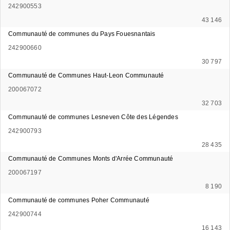
242900553
43 146
Communauté de communes du Pays Fouesnantais
242900660
30 797
Communauté de Communes Haut-Leon Communauté
200067072
32 703
Communauté de communes Lesneven Côte des Légendes
242900793
28 435
Communauté de Communes Monts d'Arrée Communauté
200067197
8 190
Communauté de communes Poher Communauté
242900744
16 143