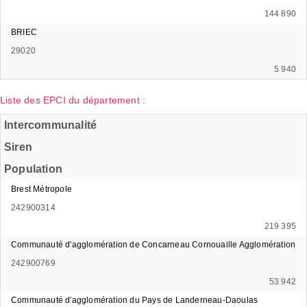
144 890
BRIEC
29020
5 940
Liste des EPCI du département :
Intercommunalité
Siren
Population
Brest Métropole
242900314
219 395
Communauté d'agglomération de Concarneau Cornouaille Agglomération
242900769
53 942
Communauté d'agglomération du Pays de Landerneau-Daoulas