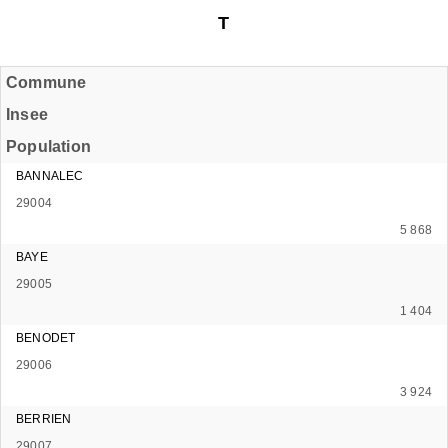
T
Commune
Insee
Population
BANNALEC
29004
5 868
BAYE
29005
1 404
BENODET
29006
3 924
BERRIEN
29007