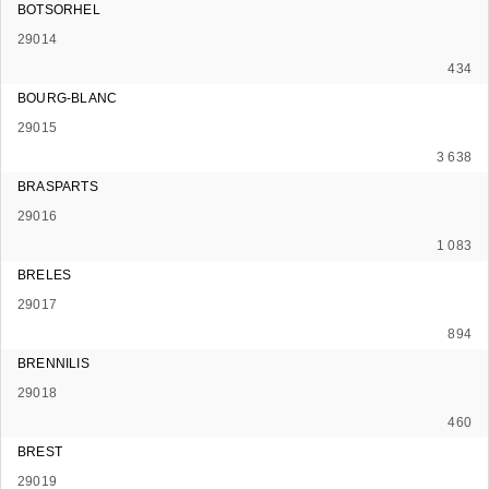
BOTSORHEL
29014
434
BOURG-BLANC
29015
3 638
BRASPARTS
29016
1 083
BRELES
29017
894
BRENNILIS
29018
460
BREST
29019