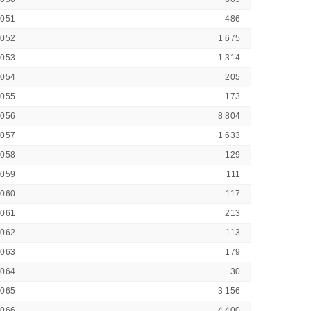
1051
486
1052
1 675
1053
1 314
1054
205
1055
173
1056
8 804
1057
1 633
1058
129
1059
111
1060
117
1061
213
1062
113
1063
179
1064
30
1065
3 156
1066
4 400