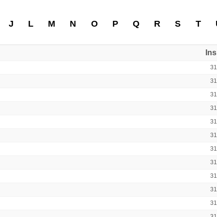
J
L
M
N
O
P
Q
R
S
T
In
3
3
3
3
3
3
3
3
3
3
3
3