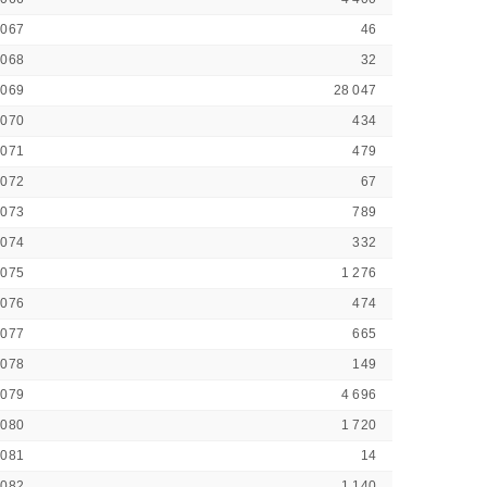
1067
46
1068
32
1069
28 047
1070
434
1071
479
1072
67
1073
789
1074
332
1075
1 276
1076
474
1077
665
1078
149
1079
4 696
1080
1 720
1081
14
1082
1 140