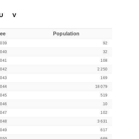
U
V
see
Population
1039
92
1040
32
1041
108
1042
2 250
1043
169
1044
18 079
1045
519
1046
10
1047
102
1048
3 631
1049
617
1050
669