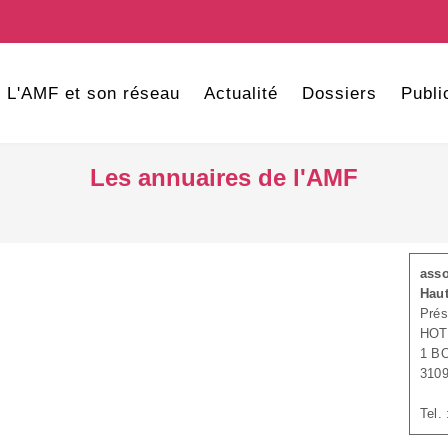
L'AMF et son réseau
Actualité
Dossiers
Publi
Les annuaires de l'AMF
asso
Hau
Prés
HOT
1 B
310
Tel.