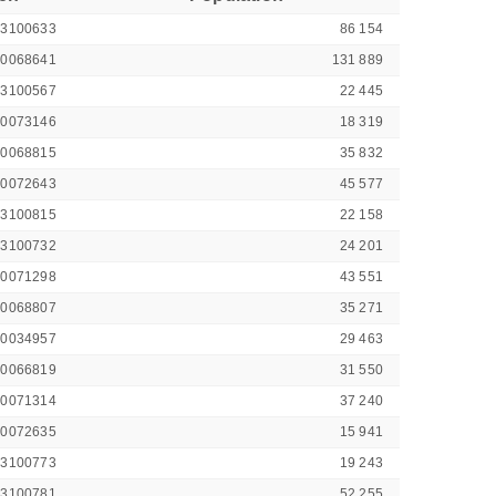
43100633
86 154
00068641
131 889
43100567
22 445
00073146
18 319
00068815
35 832
00072643
45 577
43100815
22 158
43100732
24 201
00071298
43 551
00068807
35 271
00034957
29 463
00066819
31 550
00071314
37 240
00072635
15 941
43100773
19 243
43100781
52 255