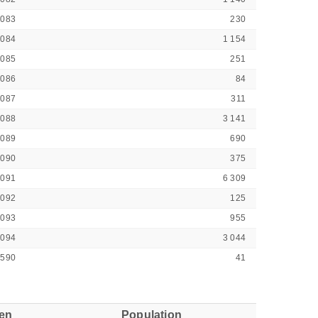
1083
230
1084
1 154
1085
251
1086
84
1087
311
1088
3 141
1089
690
1090
375
1091
6 309
1092
125
1093
955
1094
3 044
1590
41
ren
Population