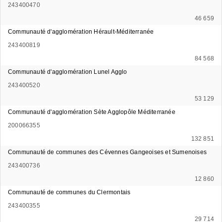
243400470
46 659
Communauté d'agglomération Hérault-Méditerranée
243400819
84 568
Communauté d'agglomération Lunel Agglo
243400520
53 129
Communauté d'agglomération Sète Agglopôle Méditerranée
200066355
132 851
Communauté de communes des Cévennes Gangeoises et Sumenoises
243400736
12 860
Communauté de communes du Clermontais
243400355
29 714