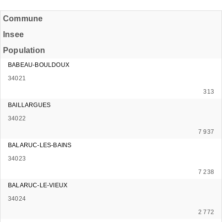
Commune
Insee
Population
BABEAU-BOULDOUX
34021
313
BAILLARGUES
34022
7 937
BALARUC-LES-BAINS
34023
7 238
BALARUC-LE-VIEUX
34024
2 772