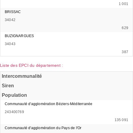
1 001
BRISSAC
34042
629
BUZIGNARGUES
34043
387
Liste des EPCI du département :
Intercommunalité
Siren
Population
Communauté d'agglomération Béziers-Méditerranée
243400769
135 091
Communauté d'agglomération du Pays de l'Or