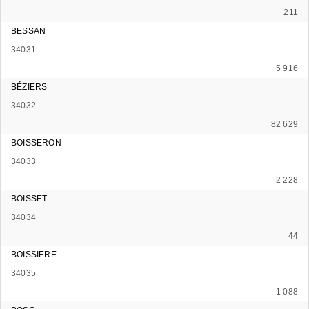
211
BESSAN
34031
5 916
BÉZIERS
34032
82 629
BOISSERON
34033
2 228
BOISSET
34034
44
BOISSIERE
34035
1 088