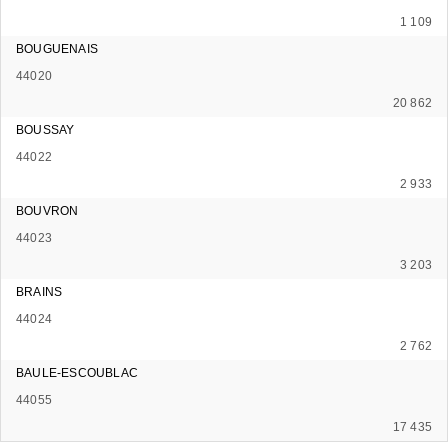
1 109
BOUGUENAIS
44020
20 862
BOUSSAY
44022
2 933
BOUVRON
44023
3 203
BRAINS
44024
2 762
BAULE-ESCOUBLAC
44055
17 435