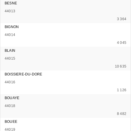
BESNE
44013
3 364
BIGNON
44014
4 045
BLAIN
44015
10 635
BOISSIERE-DU-DORE
44016
1 126
BOUAYE
44018
8 482
BOUEE
44019