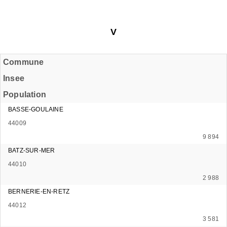
V
Commune
Insee
Population
BASSE-GOULAINE
44009
9 894
BATZ-SUR-MER
44010
2 988
BERNERIE-EN-RETZ
44012
3 581